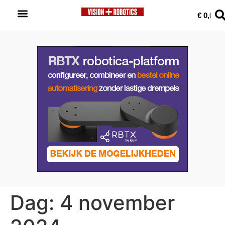
0
€
0,00
Dag:
4 november