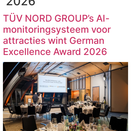
2026
TÜV NORD GROUP’s AI-
monitoringsysteem voor
attracties wint German
Excellence Award 2026