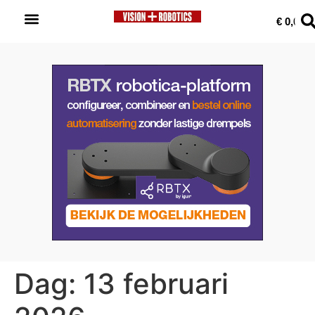
0
€
0,00
Dag:
13 februari