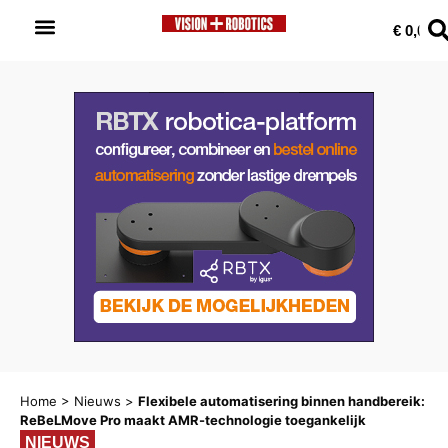
0
€
0,00
Home
>
Nieuws
>
Flexibele automatisering binnen handbereik:
ReBeLMove Pro maakt AMR-technologie toegankelijk
NIEUWS