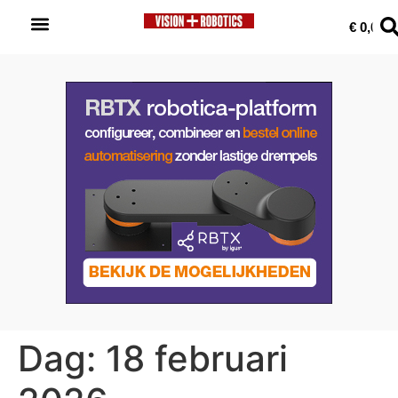
0
€
0,00
Dag:
18 februari